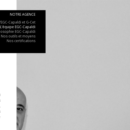
NOTRE AGENCE
’EGC-Capaldi et G-Cet
L’équipe EGC-Capaldi
ilosophie EGC-Capaldi
Nos outils et moyens
Nos certifications
i
s
,
s
e