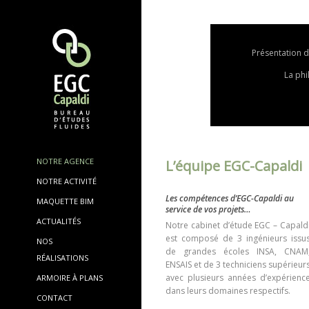
Présentation d
La ph
NOTRE AGENCE
L’équipe EGC-Capaldi
NOTRE ACTIVITÉ
Les compétences d’EGC-Capaldi au
MAQUETTE BIM
service de vos projets…
ACTUALITÉS
Notre cabinet d’étude EGC – Capald
est composé de 3 ingénieurs issu
NOS
de grandes écoles INSA, CNAM
RÉALISATIONS
ENSAIS et de 3 techniciens supérieur
avec plusieurs années d’expérienc
ARMOIRE À PLANS
dans leurs domaines respectifs.
CONTACT